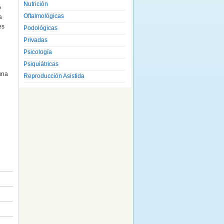
Nutrición
o
Oftalmológicas
a
es
Podológicas
Privadas
Psicología
Psiquiátricas
una
Reproducción Asistida