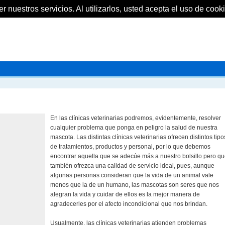
 nuestros servicios. Al utilizarlos, usted acepta el uso de cooki
En las clínicas veterinarias podremos, evidentemente, resolver
cualquier problema que ponga en peligro la salud de nuestra
mascota. Las distintas clínicas veterinarias ofrecen distintos tipo
de tratamientos, productos y personal, por lo que debemos
encontrar aquella que se adecúe más a nuestro bolsillo pero q
también ofrezca una calidad de servicio ideal, pues, aunque
algunas personas consideran que la vida de un animal vale
menos que la de un humano, las mascotas son seres que nos
alegran la vida y cuidar de ellos es la mejor manera de
agradecerles por el afecto incondicional que nos brindan.
Usualmente, las clínicas veterinarias atienden problemas