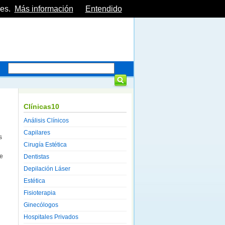
es.
Más información
Entendido
Clínicas10
Análisis Clínicos
Capilares
s
Cirugía Estética
ue
Dentistas
Depilación Láser
Estética
Fisioterapia
Ginecólogos
Hospitales Privados