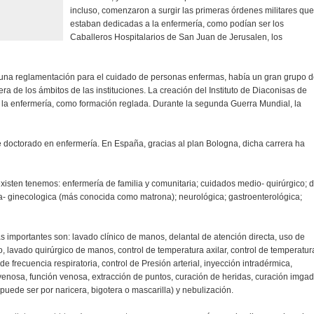
incluso, comenzaron a surgir las primeras órdenes militares que
estaban dedicadas a la enfermería, como podían ser los
Caballeros Hospitalarios de San Juan de Jerusalen, los
 una reglamentación para el cuidado de personas enfermas, había un gran grupo 
a de los ámbitos de las instituciones. La creación del Instituto de Diaconisas de
de la enfermería, como formación reglada. Durante la segunda Guerra Mundial, la
doctorado en enfermería. En España, gracias al plan Bologna, dicha carrera ha
xisten tenemos: enfermería de familia y comunitaria; cuidados medio- quirúrgico; d
icia- ginecologica (más conocida como matrona); neurológica; gastroenterológica;
s importantes son: lavado clínico de manos, delantal de atención directa, uso de
, lavado quirúrgico de manos, control de temperatura axilar, control de temperatur
 de frecuencia respiratoria, control de Presión arterial, inyección intradérmica,
enosa, función venosa, extracción de puntos, curación de heridas, curación imgad
uede ser por naricera, bigotera o mascarilla) y nebulización.