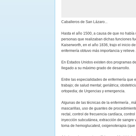
Caballeros de San Lázaro...
Hasta el año 1500, a causa de que no había
personas que realizaban dichas funciones fuer
Kaiserworth, en el año 1836, trajo el inicio 
enfermería obtuvo más importancia y relieve.
En Estados Unidos existen dos programas de 
llegado a su máximo grado de desarrollo.
Entre las especialidades de enfermería que e
trabajo; de salud mental; geriátrica; obstetr
ortopedia; de Urgencias y emergencia.
Algunas de las técnicas de la enfermería , má
mascarillas, uso de guantes de procedimiento
rectal, control de frecuencia cardíaca, control
inyección subcutánea, extracción de sangre v
toma de hemoglucatest, oxigenoterapia (que p