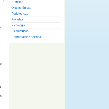
Nutrición
Oftalmológicas
Podológicas
Privadas
Psicología
de
Psiquiátricas
Reproducción Asistida
el
a
a,