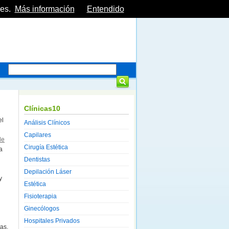
es.
Más información
Entendido
Clínicas10
el
Análisis Clínicos
Capilares
de
Cirugía Estética
a
Dentistas
Depilación Láser
y
Estética
Fisioterapia
Ginecólogos
Hospitales Privados
as,