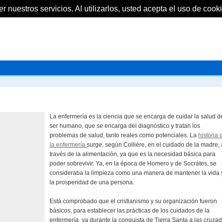
 nuestros servicios. Al utilizarlos, usted acepta el uso de cooki
La enfermería es la ciencia que se encarga de cuidar la salud d
ser humano, que se encarga del diagnóstico y tratan los
problemas de salud, tanto reales como potenciales. La
historia 
la enfermería
surge, según Colliére, en el cuidado de la madre, 
través de la alimentación, ya que es la necesidad básica para
poder sobrevivir. Ya, en la época de Homero y de Socrátes, se
consideraba la limpieza como una manera de mantener la vida 
la prosperidad de una persona.
Está comprobado que el cristianismo y su organización fueron
básicos, para establecer las prácticas de los cuidados de la
enfermería, ya durante la conquista de Tierra Santa a las cruzad