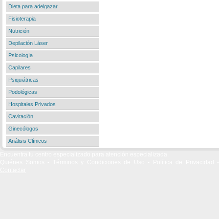
Dieta para adelgazar
Fisioterapia
Nutrición
Depilación Láser
Psicología
Capilares
Psiquiátricas
Podológicas
Hospitales Privados
Cavitación
Ginecólogos
Análisis Clínicos
Encuentra tu centro especializado para atención especializada.
Quiénes Somos
-
Términos y Condiciones de Uso
-
Política de Privacidad
-
Contactar