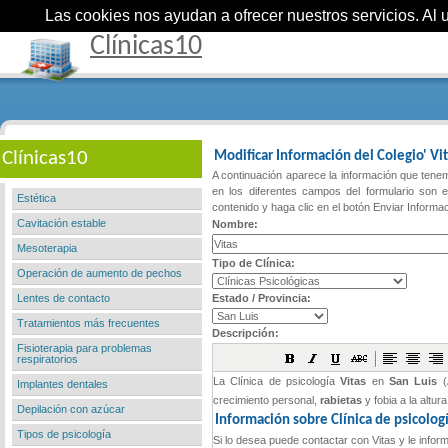
Las cookies nos ayudan a ofrecer nuestros servicios. Al ut
Clínicas10
Clínicas10
Modificar Información del Colegio' Vi
A continuación aparece la información que tenemo
en los diferentes campos del formulario son e
Estética
contenido y haga clic en el botón Enviar Informa
Cavitación estable
Nombre:
Mesoterapia
Tipo de Clínica:
Operación de aumento de pechos
Lentes de contacto
Estado / Provincia:
Tratamientos más frecuentes
Descripción:
Fisioterapia para problemas
respiratorios
Implantes dentales
Depilación con azúcar
Tipos de psicología