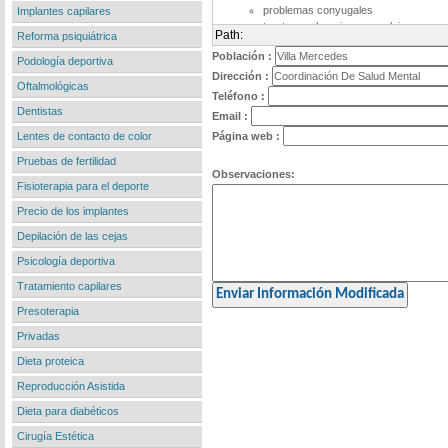
Implantes capilares
Path:
Reforma psiquiátrica
Población :
Podología deportiva
Dirección :
Oftalmológicas
Teléfono :
Dentistas
Email :
Lentes de contacto de color
Página web :
Pruebas de fertilidad
Observaciones:
Fisioterapia para el deporte
Precio de los implantes
Depilación de las cejas
Psicología deportiva
Tratamiento capilares
Presoterapia
Privadas
Dieta proteica
Reproducción Asistida
Dieta para diabéticos
Cirugía Estética