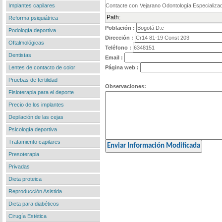
Implantes capilares
Path:
Reforma psiquiátrica
Población :
Podología deportiva
Dirección :
Oftalmológicas
Teléfono :
Dentistas
Email :
Lentes de contacto de color
Página web :
Pruebas de fertilidad
Observaciones:
Fisioterapia para el deporte
Precio de los implantes
Depilación de las cejas
Psicología deportiva
Tratamiento capilares
Presoterapia
Privadas
Dieta proteica
Reproducción Asistida
Dieta para diabéticos
Cirugía Estética