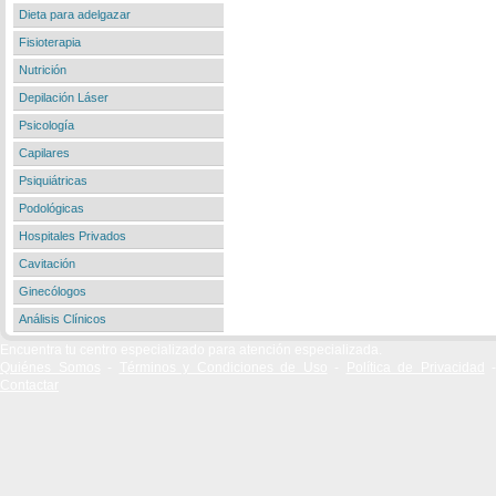
Dieta para adelgazar
Fisioterapia
Nutrición
Depilación Láser
Psicología
Capilares
Psiquiátricas
Podológicas
Hospitales Privados
Cavitación
Ginecólogos
Análisis Clínicos
Encuentra tu centro especializado para atención especializada.
Quiénes Somos
-
Términos y Condiciones de Uso
-
Política de Privacidad
-
Contactar