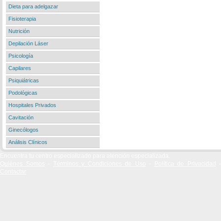
Dieta para adelgazar
Fisioterapia
Nutrición
Depilación Láser
Psicología
Capilares
Psiquiátricas
Podológicas
Hospitales Privados
Cavitación
Ginecólogos
Análisis Clínicos
Encuentra tu centro especializado para atención especializada.
Quiénes Somos
-
Términos y Condiciones de Uso
-
Política de Privacidad
-
Contactar