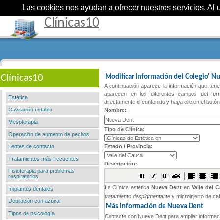
Las cookies nos ayudan a ofrecer nuestros servicios. Al ut
Clínicas10
Clínicas10
Modificar Información del Colegio' N
A continuación aparece la información que tene
aparecen en los diferentes campos del form
Estética
directamente el contenido y haga clic en el botó
Cavitación estable
Nombre:
Mesoterapia
Tipo de Clínica:
Operación de aumento de pechos
Lentes de contacto
Estado / Provincia:
Tratamientos más frecuentes
Descripción:
Fisioterapia para problemas
respiratorios
Implantes dentales
Depilación con azúcar
Tipos de psicología