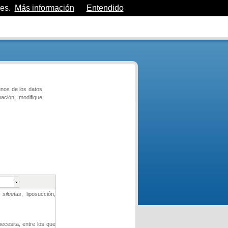
es.
Más información
Entendido
unos de los datos
ación, modifique