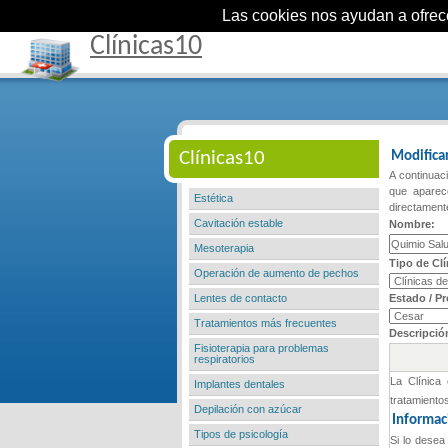
Las cookies nos ayudan a ofrecer
Clínicas10
Clínicas10
Modificar
A continuaci
que aparece
Estética
directamente
Cavitación estable
Nombre:
Mesoterapia
Tipo de Clí
Operación de aumento de pechos
Lentes de contacto
Estado / Pr
Tratamientos más frecuentes
Descripció
Fisioterapia para problemas
respiratorios
Implantes dentales
Depilación con azúcar
Tipos de psicología