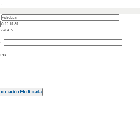
:
 :
ones: