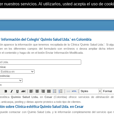
 nuestros servicios. Al utilizarlos, usted acepta el uso de cooki
 Información del Colegio' Quimio Salud Ltda.' en Colombia
ón aparece la información que tenemos recopilada de la Clínica 'Quimio Salud Ltda.'. Si alg
n en los diferentes campos del formulario son erróneos o desea ampliar dicha inform
 el contenido y haga clic en el botón Enviar Información Modificada.
nica:
ovincia:
n:
Styles
Format