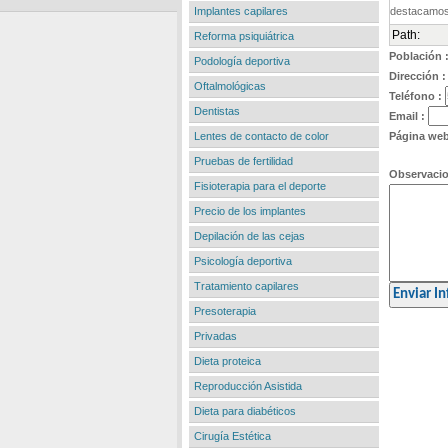
Implantes capilares
Path:
Reforma psiquiátrica
Población 
Podología deportiva
Dirección :
Oftalmológicas
Teléfono :
Dentistas
Email :
Lentes de contacto de color
Página web
Pruebas de fertilidad
Observaci
Fisioterapia para el deporte
Precio de los implantes
Depilación de las cejas
Psicología deportiva
Tratamiento capilares
Presoterapia
Privadas
Dieta proteica
Reproducción Asistida
Dieta para diabéticos
Cirugía Estética