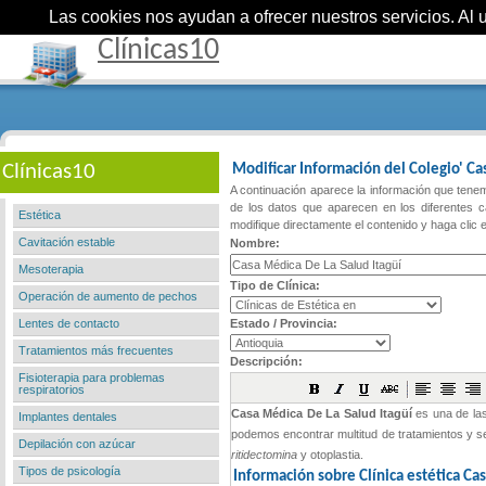
Las cookies nos ayudan a ofrecer nuestros servicios. Al ut
Clínicas10
Clínicas10
Modificar Información del Colegio' Ca
A continuación aparece la información que tenem
de los datos que aparecen en los diferentes c
Estética
modifique directamente el contenido y haga clic 
Cavitación estable
Nombre:
Mesoterapia
Tipo de Clínica:
Operación de aumento de pechos
Lentes de contacto
Estado / Provincia:
Tratamientos más frecuentes
Descripción:
Fisioterapia para problemas
respiratorios
Implantes dentales
Depilación con azúcar
Tipos de psicología