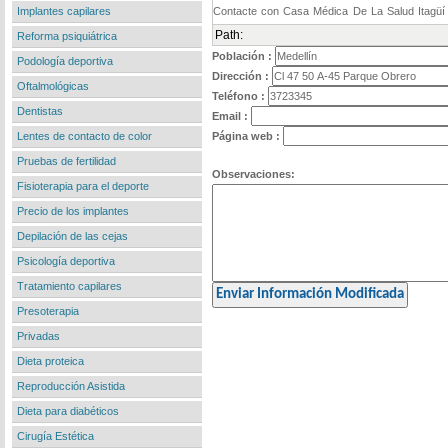
Implantes capilares
Path:
Reforma psiquiátrica
Población :
Podología deportiva
Dirección :
Oftalmológicas
Teléfono :
Dentistas
Email :
Lentes de contacto de color
Página web :
Pruebas de fertilidad
Observaciones:
Fisioterapia para el deporte
Precio de los implantes
Depilación de las cejas
Psicología deportiva
Tratamiento capilares
Presoterapia
Privadas
Dieta proteica
Reproducción Asistida
Dieta para diabéticos
Cirugía Estética