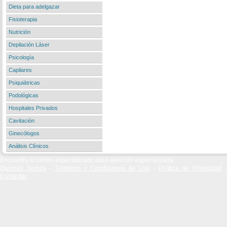
Dieta para adelgazar
Fisioterapia
Nutrición
Depilación Láser
Psicología
Capilares
Psiquiátricas
Podológicas
Hospitales Privados
Cavitación
Ginecólogos
Análisis Clínicos
Encuentra tu centro especializado para atención especializada.
Quiénes Somos
-
Términos y Condiciones de Uso
-
Política de Privacidad
-
Contactar