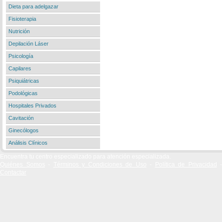
Dieta para adelgazar
Fisioterapia
Nutrición
Depilación Láser
Psicología
Capilares
Psiquiátricas
Podológicas
Hospitales Privados
Cavitación
Ginecólogos
Análisis Clínicos
Encuentra tu centro especializado para atención especializada.
Quiénes Somos
-
Términos y Condiciones de Uso
-
Política de Privacidad
-
Contactar