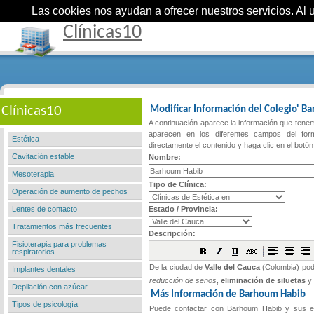
Las cookies nos ayudan a ofrecer nuestros servicios. Al ut
Clínicas10
Clínicas10
Modificar Información del Colegio' B
A continuación aparece la información que tenem
aparecen en los diferentes campos del form
Estética
directamente el contenido y haga clic en el botó
Cavitación estable
Nombre:
Mesoterapia
Tipo de Clínica:
Operación de aumento de pechos
Lentes de contacto
Estado / Provincia:
Tratamientos más frecuentes
Descripción:
Fisioterapia para problemas
respiratorios
Implantes dentales
Depilación con azúcar
Tipos de psicología