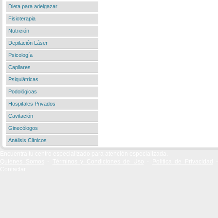
Dieta para adelgazar
Fisioterapia
Nutrición
Depilación Láser
Psicología
Capilares
Psiquiátricas
Podológicas
Hospitales Privados
Cavitación
Ginecólogos
Análisis Clínicos
Encuentra tu centro especializado para atención especializada.
Quiénes Somos
-
Términos y Condiciones de Uso
-
Política de Privacidad
-
Contactar