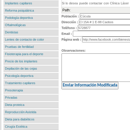
Implantes capilares
Path:
Reforma psiquiátrica
Población :
Podología deportiva
Dirección :
Oftalmológicas
Teléfono :
Dentistas
Email :
Lentes de contacto de color
Página web :
Pruebas de fertilidad
Observaciones:
Fisioterapia para el deporte
Precio de los implantes
Depilación de las cejas
Psicología deportiva
Tratamiento capilares
Presoterapia
Privadas
Dieta proteica
Reproducción Asistida
Dieta para diabéticos
Cirugía Estética