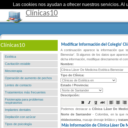
Las cookies nos ayudan a ofrecer nuestros servicios. Al ut
Clínicas10
Clínicas10
Modificar Información del Colegio' Cl
A continuación aparece la información que te
Bienestar'. Si algunos de los datos que aparec
Estética
dicha información, modifique directamente el con
Cavitación estable
Nombre:
Mesoterapia
Tipo de Clínica:
Operación de aumento de pechos
Lentes de contacto
Estado / Provincia:
Tratamientos más frecuentes
Descripción:
Fisioterapia para problemas
respiratorios
Implantes dentales
Depilación con azúcar
Tipos de psicología