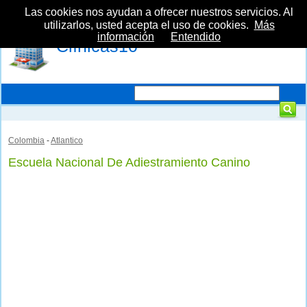
Las cookies nos ayudan a ofrecer nuestros servicios. Al
utilizarlos, usted acepta el uso de cookies.
Más
información
Entendido
Clínicas10
Colombia
-
Atlantico
Escuela Nacional De Adiestramiento Canino