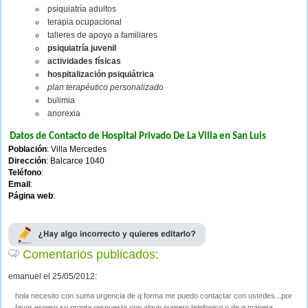
psiquiatría adultos
terapia ocupacional
talleres de apoyo a familiares
psiquiatría juvenil
actividades físicas
hospitalización psiquiátrica
plan terapéutico personalizado
bulimia
anorexia
Datos de Contacto de Hospital Privado De La Villa en San Luis
Población
: Villa Mercedes
Dirección
: Balcarce 1040
Teléfono
:
Email
:
Página web
:
Comentarios publicados:
emanuel el 25/05/2012:
hola necesito con suma urgencia de q forma me puedo contactar con ustedes...por
favor espero su pronta respuesta con algun numero telefonico o de q manera