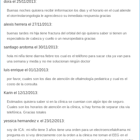
dora el 25/11/2013:
Buenas noches quisiera recibir imformacion los dias y el horario en el cual atiende
el otorrinolarongologia le agrecdesco su inmediata respuesta gracias
alexis herrera el 27/11/2013:
buenas tardes mi hija tiene fractura del orbital del ojo quisiera saber si tienen un
especialista de cabeza y cuello o un neuropediatra gracias
santiago arotoma el 30/11/2013:
hola mi niña tiene diarrea fiebre tos cual es el teléfono para sacar cita ya van para
una semana y media y no me solucionan ningún doctor
luis enrique el 01/12/2013:
por favor, cuales son los dias de atención de oftalmología pediatrica y cual es el
costo de la consulta
Karin el 12/12/2013:
Estimados quisiera saber si en la clínica se cuentan con algún tipo de seguro.
Cuales son los horarios de atención en la clínica, si hay forma de separar cita via
telefónica. Gracias totales
yessica hernandez v. el 23/12/2013:
soy de ICA : mi niño tiene 3 años tiene una orden para un electroencefaloframa mi
pregunta es si voy directamente con la orden a la clinica me toman el EEG en el