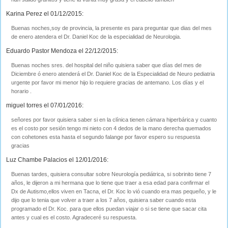
Karina Perez el 01/12/2015:
Buenas noches,soy de provincia, la presente es para preguntar que dias del mes
de enero atendera el Dr. Daniel Koc de la especialidad de Neurologia.
Eduardo Pastor Mendoza el 22/12/2015:
Buenas noches sres. del hospital del niño quisiera saber que días del mes de
Diciembre ó enero atenderá el Dr. Daniel Koc de la Especialidad de Neuro pediatria
urgente por favor mi menor hijo lo requiere gracias de antemano. Los días y el
horario .
miguel torres el 07/01/2016:
señores por favor quisiera saber si en la clínica tienen cámara hiperbárica y cuanto
es el costo por sesión tengo mi nieto con 4 dedos de la mano derecha quemados
con cohetones esta hasta el segundo falange por favor espero su respuesta
gracias
Luz Chambe Palacios el 12/01/2016:
Buenas tardes, quisiera consultar sobre Neurología pediátrica, si sobrinito tiene 7
años, le dijeron a mi hermana que lo tiene que traer a esa edad para confirmar el
Dx de Autismo,ellos viven en Tacna, el Dr. Koc lo vió cuando era mas pequeño, y le
dijo que lo tenia que volver a traer a los 7 años, quisiera saber cuando esta
programado el Dr. Koc. para que ellos puedan viajar o si se tiene que sacar cita
antes y cual es el costo. Agradeceré su respuesta.