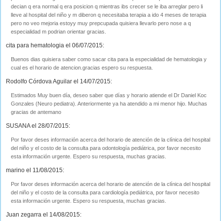
decian q era normal q era posicion q mientras ibs crecer se le iba arreglar pero li
lleve al hospital del niño y m diberon q necesitaba terapia a ido 4 meses de terapia
pero no veo mejoria estoyy muy prepcupada quisiera llevarlo pero nose a q
especialidad m podrian orientar gracias.
cita para hematologia el 06/07/2015:
Buenos dias quisiera saber como sacar cita para la especialidad de hematologia y
cual es el horario de atencion.gracias espero su respuesta.
Rodolfo Córdova Aguilar el 14/07/2015:
Estimados Muy buen día, deseo saber que días y horario atiende el Dr Daniel Koc
Gonzales (Neuro pediatra). Anteriormente ya ha atendido a mi menor hijo. Muchas
gracias de antemano
SUSANA el 28/07/2015:
Por favor deses información acerca del horario de atención de la clínica del hospital
del niño y el costo de la consulta para odontología pediátrica, por favor necesito
esta información urgente. Espero su respuesta, muchas gracias.
marino el 11/08/2015:
Por favor deses información acerca del horario de atención de la clínica del hospital
del niño y el costo de la consulta para cardiología pediátrica, por favor necesito
esta información urgente. Espero su respuesta, muchas gracias.
Juan zegarra el 14/08/2015: