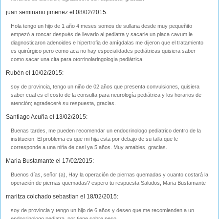
juan seminario jimenez el 08/02/2015:
Hola tengo un hijo de 1 año 4 meses somos de sullana desde muy pequeñito
empezó a roncar después de llevarlo al pediatra y sacarle un placa cavum le
diagnosticaron adenoides e hipertrofia de amígdalas me dijeron que el tratamiento
es quirúrgico pero como aca no hay especialidades pediátricas quisiera saber
como sacar una cita para otorrinolaringología pediátrica.
Rubén el 10/02/2015:
soy de provincia, tengo un niño de 02 años que presenta convulsiones, quisiera
saber cual es el costo de la consulta para neurología pediátrica y los horarios de
atención; agradeceré su respuesta, gracias.
Santiago Acuña el 13/02/2015:
Buenas tardes, me pueden recomendar un endocrinologo pediatrico dentro de la
institucion, El problema es que mi hija esta por debajo de su talla que le
corresponde a una niña de casi ya 5 años. Muy amables, gracias.
Maria Bustamante el 17/02/2015:
Buenos días, señor (a), Hay la operación de piernas quemadas y cuanto costará la
operación de piernas quemadas? espero tu respuesta Saludos, Maria Bustamante
maritza colchado sebastian el 18/02/2015:
soy de provincia y tengo un hijo de 6 años y deseo que me recomienden a un
endocrinologo pediatra, por tiene sobre peso