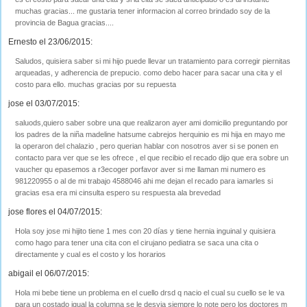
muchas gracias... me gustaria tener informacion al correo brindado soy de la
provincia de Bagua gracias....
Ernesto el 23/06/2015:
Saludos, quisiera saber si mi hijo puede llevar un tratamiento para corregir piernitas
arqueadas, y adherencia de prepucio. como debo hacer para sacar una cita y el
costo para ello. muchas gracias por su repuesta
jose el 03/07/2015:
saluods,quiero saber sobre una que realizaron ayer ami domicilio preguntando por
los padres de la niña madeline hatsume cabrejos herquinio es mi hija en mayo me
la operaron del chalazio , pero querian hablar con nosotros aver si se ponen en
contacto para ver que se les ofrece , el que recibio el recado dijo que era sobre un
vaucher qu epasemos a r3ecoger porfavor aver si me llaman mi numero es
981220955 o al de mi trabajo 4588046 ahi me dejan el recado para iamarles si
gracias esa era mi cinsulta espero su respuesta ala brevedad
jose flores el 04/07/2015:
Hola soy jose mi hijito tiene 1 mes con 20 días y tiene hernia inguinal y quisiera
como hago para tener una cita con el cirujano pediatra se saca una cita o
directamente y cual es el costo y los horarios
abigail el 06/07/2015:
Hola mi bebe tiene un problema en el cuello drsd q nacio el cual su cuello se le va
para un costado igual la columna se le desvia siempre lo note pero los doctores m