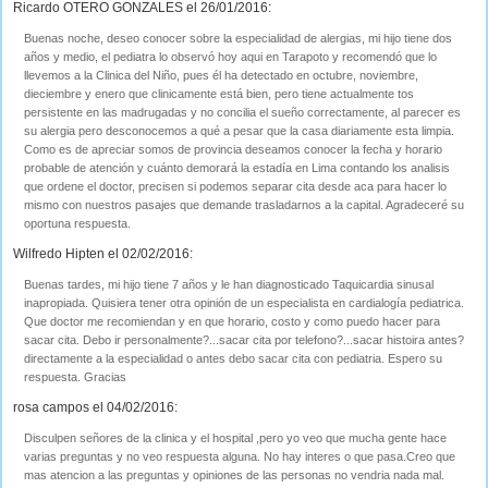
Ricardo OTERO GONZALES el 26/01/2016:
Buenas noche, deseo conocer sobre la especialidad de alergias, mi hijo tiene dos
años y medio, el pediatra lo observó hoy aqui en Tarapoto y recomendó que lo
llevemos a la Clinica del Niño, pues él ha detectado en octubre, noviembre,
dieciembre y enero que clinicamente está bien, pero tiene actualmente tos
persistente en las madrugadas y no concilia el sueño correctamente, al parecer es
su alergia pero desconocemos a qué a pesar que la casa diariamente esta limpia.
Como es de apreciar somos de provincia deseamos conocer la fecha y horario
probable de atención y cuánto demorará la estadía en Lima contando los analisis
que ordene el doctor, precisen si podemos separar cita desde aca para hacer lo
mismo con nuestros pasajes que demande trasladarnos a la capital. Agradeceré su
oportuna respuesta.
Wilfredo Hipten el 02/02/2016:
Buenas tardes, mi hijo tiene 7 años y le han diagnosticado Taquicardia sinusal
inapropiada. Quisiera tener otra opinión de un especialista en cardialogía pediatrica.
Que doctor me recomiendan y en que horario, costo y como puedo hacer para
sacar cita. Debo ir personalmente?...sacar cita por telefono?...sacar histoira antes?
directamente a la especialidad o antes debo sacar cita con pediatria. Espero su
respuesta. Gracias
rosa campos el 04/02/2016:
Disculpen señores de la clinica y el hospital ,pero yo veo que mucha gente hace
varias preguntas y no veo respuesta alguna. No hay interes o que pasa.Creo que
mas atencion a las preguntas y opiniones de las personas no vendria nada mal.