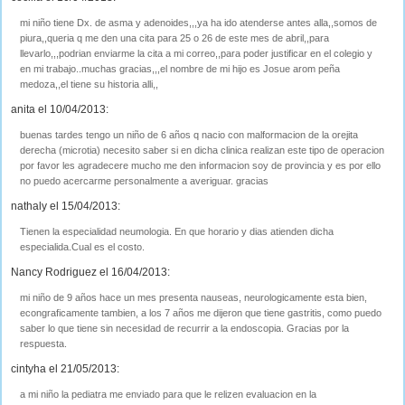
mi niño tiene Dx. de asma y adenoides,,,ya ha ido atenderse antes alla,,somos de
piura,,queria q me den una cita para 25 o 26 de este mes de abril,,para
llevarlo,,,podrian enviarme la cita a mi correo,,para poder justificar en el colegio y
en mi trabajo..muchas gracias,,,el nombre de mi hijo es Josue arom peña
medoza,,el tiene su historia alli,,
anita el 10/04/2013:
buenas tardes tengo un niño de 6 años q nacio con malformacion de la orejita
derecha (microtia) necesito saber si en dicha clinica realizan este tipo de operacion
por favor les agradecere mucho me den informacion soy de provincia y es por ello
no puedo acercarme personalmente a averiguar. gracias
nathaly el 15/04/2013:
Tienen la especialidad neumologia. En que horario y dias atienden dicha
especialida.Cual es el costo.
Nancy Rodriguez el 16/04/2013:
mi niño de 9 años hace un mes presenta nauseas, neurologicamente esta bien,
econgraficamente tambien, a los 7 años me dijeron que tiene gastritis, como puedo
saber lo que tiene sin necesidad de recurrir a la endoscopia. Gracias por la
respuesta.
cintyha el 21/05/2013:
a mi niño la pediatra me enviado para que le relizen evaluacion en la