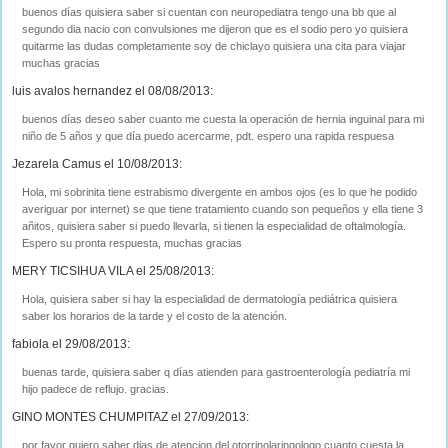
buenos días quisiera saber si cuentan con neuropediatra tengo una bb que al
segundo dia nacio con convulsiones me dijeron que es el sodio pero yo quisiera
quitarme las dudas completamente soy de chiclayo quisiera una cita para viajar
muchas gracias
luis avalos hernandez el 08/08/2013:
buenos días deseo saber cuanto me cuesta la operación de hernia inguinal para mi
niño de 5 años y que día puedo acercarme, pdt. espero una rapida respuesa
Jezarela Camus el 10/08/2013:
Hola, mi sobrinita tiene estrabismo divergente en ambos ojos (es lo que he podido
averiguar por internet) se que tiene tratamiento cuando son pequeños y ella tiene 3
añitos, quisiera saber si puedo llevarla, si tienen la especialidad de oftalmología.
Espero su pronta respuesta, muchas gracias
MERY TICSIHUA VILA el 25/08/2013:
Hola, quisiera saber si hay la especialidad de dermatología pediátrica quisiera
saber los horarios de la tarde y el costo de la atención.
fabiola el 29/08/2013:
buenas tarde, quisiera saber q días atienden para gastroenterología pediatría mi
hijo padece de reflujo. gracias.
GINO MONTES CHUMPITAZ el 27/09/2013:
por favor quiero saber dias de atencion del otorrinolaringologo cuanto cuesta la