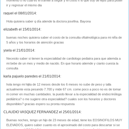
momento o no cual es el tramite a seguir y el costo x lo que soy de lejos para poder
ir y regresar el mismo dia
raquel el 08/01/2014:
Hola quisiera saber q día atiende la doctora josefina. Bayona
elizabeth el 15/01/2014:
buenas noches quisiera saber el costo de la consulta oftalmológica para mi niña de
5 años y los horarios de atención gracias
ysela el 21/01/2014:
Necesito saber si tienen la especialidad de cardiologo pediatra para que atiemda a
mi bebe de un mes y medio de nacido. En que horario atiemde y cianto cuesta la
consulta
karla pajuelo paredes el 21/01/2014:
hola tengo mi hijita de 12 meses desde los 6 meses no sube de peso y talla
actualmente esta pesando 7.700 y mide 67 cm. come poco a poco no es de tomar
ni comer en muchas cantidades. la puedo llevar a la especialidad de endocrinóloga
pediátrica? o me sugiere otra especialidad? cuales son los horarios y doctores
disponibles? gracias espero su pronta respuesta
CLAUDIO VASQUEZ FERNANDEZ el 25/01/2014:
Buenas noches, tengo un hijo de 23 meses de edad, tiene los EOSINOFILOS MUY
ELEVADOS, quiero saber cuanto es el aproximado del costo para descartar si se