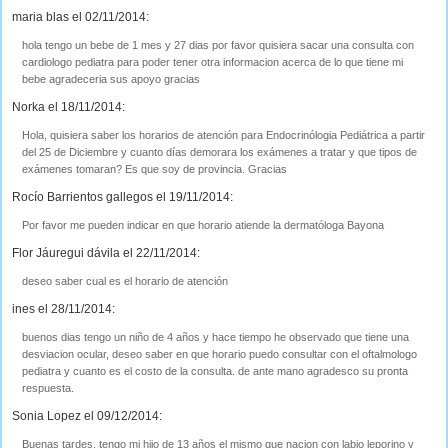
maria blas el 02/11/2014:
hola tengo un bebe de 1 mes y 27 dias por favor quisiera sacar una consulta con
cardiologo pediatra para poder tener otra informacion acerca de lo que tiene mi
bebe agradeceria sus apoyo gracias
Norka el 18/11/2014:
Hola, quisiera saber los horarios de atención para Endocrinólogia Pediátrica a partir
del 25 de Diciembre y cuanto días demorara los exámenes a tratar y que tipos de
exámenes tomaran? Es que soy de provincia. Gracias
Rocío Barrientos gallegos el 19/11/2014:
Por favor me pueden indicar en que horario atiende la dermatóloga Bayona
Flor Jáuregui dávila el 22/11/2014:
deseo saber cual es el horario de atención
ines el 28/11/2014:
buenos dias tengo un niño de 4 años y hace tiempo he observado que tiene una
desviacion ocular, deseo saber en que horario puedo consultar con el oftalmologo
pediatra y cuanto es el costo de la consulta. de ante mano agradesco su pronta
respuesta.
Sonia Lopez el 09/12/2014:
Buenas tardes, tengo mi hijo de 13 años el mismo que nacion con labio leporino y