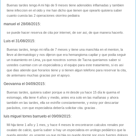
Buenas tardes tengo A mi hijo de 9 meses tiene adenoides inflamadas y tambien
tiene infeccion en el oido y me han dicho que tienen que opearlo quisiera saber
cuanto cuesta las 2 operaciones otorrino pediatra
manuel el 28/08/2015:
se puede hacer reserva de cita por internet, de ser asi, de que manera hacerlo.
Luis el 31/08/2015:
Buenas tardes, tengo mi niña de 7 meses y tiene una manchita en el menton, la
lleve al dermatologo y nos dijeron que era hemangioma capilar y que podia seguir
un tratamiento en Lima, ya que nosotros somos de Tacna queriamos saber si
ustedes cuentan con un especialista y el equipo para este tratamiento, si es asi
que dias atiende que horarios tiene y si tienen algun telefono para reservar la cita,
de antemano muchas gracias por el apoyo.
Geovanna el 04/09/2015:
Buenas tardes, quisiera saber porque a mi desde ya hace 15 día le quema el
estomago, ella tiene 4 años y medio, antes era solo en las mañanas y ahora
también en las tardes, ella se estriñe constantemente, y estoy por descartar
parásitos, con que especialista debería solicitar cita. gracias .
luis miguel torres barrueto el 09/09/2015:
Mi hija tiene 1 año y 1 mes, y hace 4 meses le encontraron calculos renales por
oxalato de calcio, quería saber si hay un especialista en urologo pediátrico que la
pueda atender, es urgente ya que mi hija no puede dormir por esos fuertes dolores,