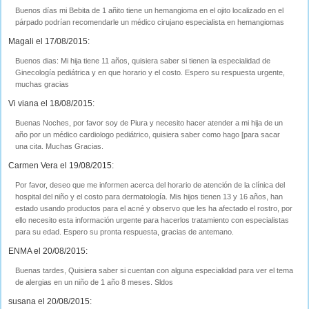
Buenos días mi Bebita de 1 añito tiene un hemangioma en el ojito localizado en el
párpado podrían recomendarle un médico cirujano especialista en hemangiomas
Magali el 17/08/2015:
Buenos dias: Mi hija tiene 11 años, quisiera saber si tienen la especialidad de
Ginecología pediátrica y en que horario y el costo. Espero su respuesta urgente,
muchas gracias
Vi viana el 18/08/2015:
Buenas Noches, por favor soy de Piura y necesito hacer atender a mi hija de un
año por un médico cardiologo pediátrico, quisiera saber como hago [para sacar
una cita. Muchas Gracias.
Carmen Vera el 19/08/2015:
Por favor, deseo que me informen acerca del horario de atención de la clínica del
hospital del niño y el costo para dermatología. Mis hijos tienen 13 y 16 años, han
estado usando productos para el acné y observo que les ha afectado el rostro, por
ello necesito esta información urgente para hacerlos tratamiento con especialistas
para su edad. Espero su pronta respuesta, gracias de antemano.
ENMA el 20/08/2015:
Buenas tardes, Quisiera saber si cuentan con alguna especialidad para ver el tema
de alergias en un niño de 1 año 8 meses. Sldos
susana el 20/08/2015: