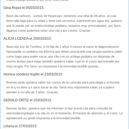
Gina Rojas el 05/03/2015:
Buen dia señores , somos de Huancayo ,tenemos una niña de 06 años ,la cual
tiene talla baja para su edad y tiene sed excesiva, sobretodo por agua fria, quisiera
que lo pueda ver un endocrinologo pediatra, estamos muy preocupados, por favor
diganos como podemos tener una cita y los costos. Gracias .
ALICIA LOZADA el 20/03/2015:
Buen día soy de Tumbes, a mi hijo de 2 años 4 meses al nacer le diagnosticaron
hipospadia su pediatra me informa que deben practicarle una cirugía quisiera saber
como hago para poder sacar una cita con un urólogo pediatra no dispongo de
mucho tiempo para viajar también quisiera saber cual es el costo aproximado por
esta cirugía. Por favor su respuesta a la brevedad posible gracias.
monica condezo trujillo el 23/03/2015:
Buenas tarde quisiera saber los costos de la consulta para psicologia y el horario
en el q se tiene q ir para sacar la cita. Seria muy importanta saber ya q quiero
atender a mi niño de 3 años. Gracias.
GERALD ORTIZ el 25/03/2015:
Buenas tardes, quisiera que me informen si hay previa cita para consulta de
otorrinolarongología o la cita es en el momento. El horario de atención y el costo. Le
agradeceré su gentil respuesta a la brevedad posible.
Liliana el 27/03/2015: