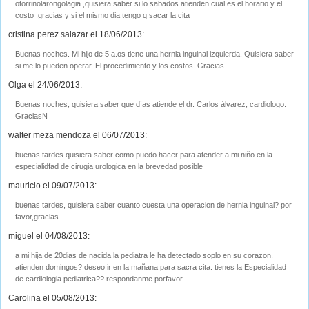
otorrinolarongolagia ,quisiera saber si lo sabados atienden cual es el horario y el
costo .gracias y si el mismo dia tengo q sacar la cita
cristina perez salazar el 18/06/2013:
Buenas noches. Mi hijo de 5 a.os tiene una hernia inguinal izquierda. Quisiera saber
si me lo pueden operar. El procedimiento y los costos. Gracias.
Olga el 24/06/2013:
Buenas noches, quisiera saber que días atiende el dr. Carlos álvarez, cardiologo.
GraciasN
walter meza mendoza el 06/07/2013:
buenas tardes quisiera saber como puedo hacer para atender a mi niño en la
especialidfad de cirugia urologica en la brevedad posible
mauricio el 09/07/2013:
buenas tardes, quisiera saber cuanto cuesta una operacion de hernia inguinal? por
favor,gracias.
miguel el 04/08/2013:
a mi hija de 20dias de nacida la pediatra le ha detectado soplo en su corazon.
atienden domingos? deseo ir en la mañana para sacra cita. tienes la Especialidad
de cardiologia pediatrica?? respondanme porfavor
Carolina el 05/08/2013: