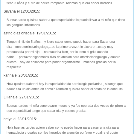
tiene 3 años y sufre de caries rampante. Ademas quisiera saber horarios.
Silvana el 12/01/2015:
Buenas tarde quisiera saber a que especialidad lo puedo llevar a mi niño que tiene
los ganglios inflamados
astrid diaz ortega el 19/01/2015:
Tengo mi hijo de 5 años....y kiero saber como puedo hacer para Sacar una
cita,...con otorrinolaringologo,...es la primera vez.k lo Llevare....estoy muy
preocupada por mi hijo,....no escucha bien,.por lo tanto el grita cuando
habla,....por.favor diganmelos dias de atenion para otorrinolaringologo y cuanto
cuesta,...soy de chimbote para poder organizarme....muchas gracias por la
respuesta....
karina el 20/01/2015:
Hola quisiera saber si hay la especialidad de cardiologia pediatrica , si tengo que
sacar cita un dia antes oh como? Tambien quisiera saber el costo de la consulta
Liliana el 22/01/2015:
Buenas tardes mi niña tiene cuatro meses y ya fue operada dos veces del piloro a
que especialidad tengo que sacar cita y costos gracias
helya el 23/01/2015:
Hola buenas tardes quiero saber como puedo hacer para sacar una cita para
hematologia y cuales son los horarios de atención porfavor y cual rs el costo