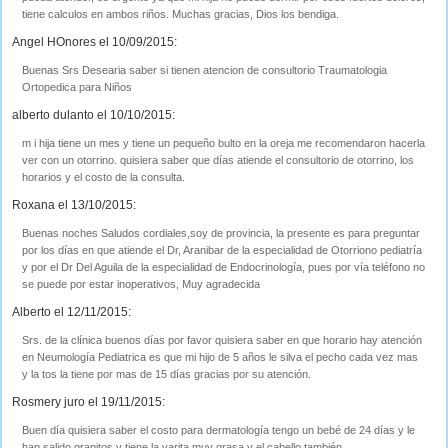
tiene calculos en ambos riños. Muchas gracias, Dios los bendiga.
Angel HOnores el 10/09/2015:
Buenas Srs Desearia saber si tienen atencion de consultorio Traumatologia
Ortopedica para Niños
alberto dulanto el 10/10/2015:
m i hija tiene un mes y tiene un pequeño bulto en la oreja me recomendaron hacerla
ver con un otorrino. quisiera saber que días atiende el consultorio de otorrino, los
horarios y el costo de la consulta.
Roxana el 13/10/2015:
Buenas noches Saludos cordiales,soy de provincia, la presente es para preguntar
por los días en que atiende el Dr, Aranibar de la especialidad de Otorriono pediatría
y por el Dr Del Aguila de la especialidad de Endocrinología, pues por vía teléfono no
se puede por estar inoperativos, Muy agradecida
Alberto el 12/11/2015:
Srs. de la clínica buenos días por favor quisiera saber en que horario hay atención
en Neumología Pediatrica es que mi hijo de 5 años le silva el pecho cada vez mas
y la tos la tiene por mas de 15 días gracias por su atención.
Rosmery juro el 19/11/2015:
Buen día quisiera saber el costo para dermatología tengo un bebé de 24 días y le
han salido granitos y tiene la varita muy grasa y el cabello también