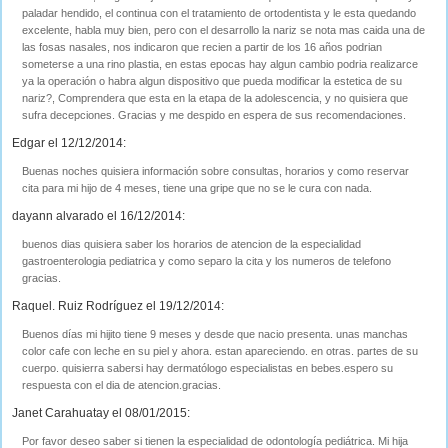
paladar hendido, el continua con el tratamiento de ortodentista y le esta quedando
excelente, habla muy bien, pero con el desarrollo la nariz se nota mas caida una de
las fosas nasales, nos indicaron que recien a partir de los 16 años podrian
someterse a una rino plastia, en estas epocas hay algun cambio podria realizarce
ya la operación o habra algun dispositivo que pueda modificar la estetica de su
nariz?, Comprendera que esta en la etapa de la adolescencia, y no quisiera que
sufra decepciones. Gracias y me despido en espera de sus recomendaciones.
Edgar el 12/12/2014:
Buenas noches quisiera información sobre consultas, horarios y como reservar
cita para mi hijo de 4 meses, tiene una gripe que no se le cura con nada.
dayann alvarado el 16/12/2014:
buenos dias quisiera saber los horarios de atencion de la especialidad
gastroenterologia pediatrica y como separo la cita y los numeros de telefono
gracias.
Raquel. Ruiz Rodríguez el 19/12/2014:
Buenos días mi hijito tiene 9 meses y desde que nacio presenta. unas manchas
color cafe con leche en su piel y ahora. estan apareciendo. en otras. partes de su
cuerpo. quisierra sabersi hay dermatólogo especialistas en bebes.espero su
respuesta con el dia de atencion.gracias.
Janet Carahuatay el 08/01/2015:
Por favor deseo saber si tienen la especialidad de odontología pediátrica. Mi hija