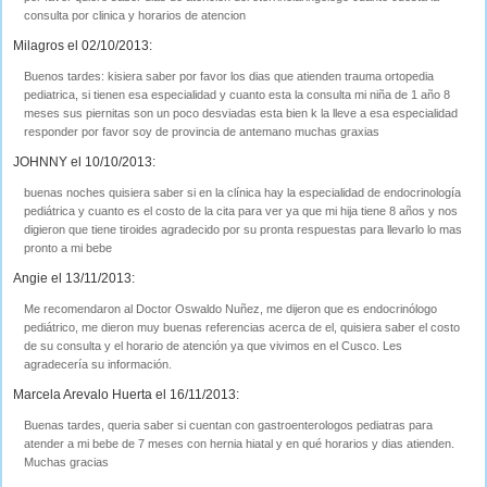
consulta por clinica y horarios de atencion
Milagros el 02/10/2013:
Buenos tardes: kisiera saber por favor los dias que atienden trauma ortopedia
pediatrica, si tienen esa especialidad y cuanto esta la consulta mi niña de 1 año 8
meses sus piernitas son un poco desviadas esta bien k la lleve a esa especialidad
responder por favor soy de provincia de antemano muchas graxias
JOHNNY el 10/10/2013:
buenas noches quisiera saber si en la clínica hay la especialidad de endocrinología
pediátrica y cuanto es el costo de la cita para ver ya que mi hija tiene 8 años y nos
digieron que tiene tiroides agradecido por su pronta respuestas para llevarlo lo mas
pronto a mi bebe
Angie el 13/11/2013:
Me recomendaron al Doctor Oswaldo Nuñez, me dijeron que es endocrinólogo
pediátrico, me dieron muy buenas referencias acerca de el, quisiera saber el costo
de su consulta y el horario de atención ya que vivimos en el Cusco. Les
agradecería su información.
Marcela Arevalo Huerta el 16/11/2013:
Buenas tardes, queria saber si cuentan con gastroenterologos pediatras para
atender a mi bebe de 7 meses con hernia hiatal y en qué horarios y dias atienden.
Muchas gracias