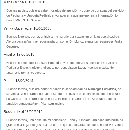
Maria Ochoa el 15/05/2015:
Buenas tardes, quisiera saber horarios de atención y costo de consulta del servicio
de Pediatría y Urologìa Pediatrica. Agradecería que me envíen la información lo
mas URGENTE. Gracias
Yenka Gutierrez el 18/06/2015:
Buenas Noches, por favor indicarme horario para atencion en la especialidad de
Alergia para niños, me recomendaron con el Dr. Muñoz atenta su respuesta Yenka
Gutierrez
Mijail el 18/06/2015:
Buenas noches quisiera saber que días y en que horarios atiende el servicio de
Pediatría Endocrinólogo y el costo por consulta porfavor, muchas gracias de
antemano por la respuesta.
Pilar el 18/06/2015:
Buenas tardes, quisiera saber si tienen la especialidad de Nerulogia Pediatrica, en
la Clinica, vengo llamando hace mas de tres dias pero es imposible que contesten
su Central, me es urgente atender a mi hijo de cuatro añitos. A la espera de su
amable respuesta Atte.- Pilar Iparraguirre
Rossmelly el 18/06/2015:
Buenas tardes, una consulta mi bebe tiene 1 año y 7 meses, ella tiene una bolita de
grasa en la ceja, me gustaria saber con que especialidad le puedo hacer ver y cual
es el costo para sacar una cita y si la cita se saca anticipado o es al instante