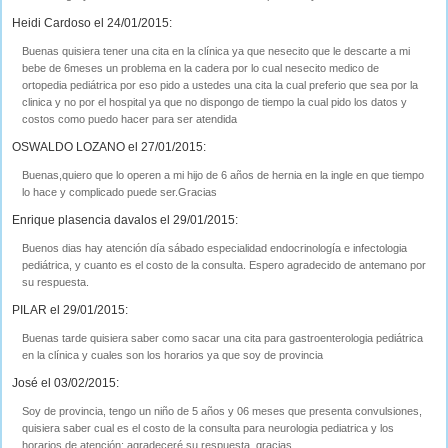
Heidi Cardoso el 24/01/2015:
Buenas quisiera tener una cita en la clínica ya que nesecito que le descarte a mi
bebe de 6meses un problema en la cadera por lo cual nesecito medico de
ortopedia pediátrica por eso pido a ustedes una cita la cual preferio que sea por la
clinica y no por el hospital ya que no dispongo de tiempo la cual pido los datos y
costos como puedo hacer para ser atendida
OSWALDO LOZANO el 27/01/2015:
Buenas,quiero que lo operen a mi hijo de 6 años de hernia en la ingle en que tiempo
lo hace y complicado puede ser.Gracias
Enrique plasencia davalos el 29/01/2015:
Buenos dias hay atención día sábado especialidad endocrinología e infectologia
pediátrica, y cuanto es el costo de la consulta. Espero agradecido de antemano por
su respuesta.
PILAR el 29/01/2015:
Buenas tarde quisiera saber como sacar una cita para gastroenterologia pediátrica
en la clínica y cuales son los horarios ya que soy de provincia
José el 03/02/2015:
Soy de provincia, tengo un niño de 5 años y 06 meses que presenta convulsiones,
quisiera saber cual es el costo de la consulta para neurologia pediatrica y los
horarios de atención; agradeceré su respuesta, gracias.