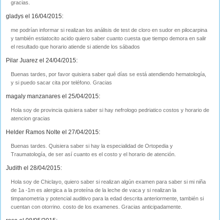
gracias.
gladys el 16/04/2015:
me podrían informar si realizan los análisis de test de cloro en sudor en pilocarpina
y también estiatocito acido quiero saber cuanto cuesta que tiempo demora en salir
el resultado que horario atiende si atiende los sábados
Pilar Juarez el 24/04/2015:
Buenas tardes, por favor quisiera saber qué días se está atendiendo hematología,
y si puedo sacar cita por teléfono. Gracias
magaly manzanares el 25/04/2015:
Hola soy de provincia quisiera saber si hay nefrologo pedriatico costos y horario de
atencion gracias
Helder Ramos Nolte el 27/04/2015:
Buenas tardes. Quisiera saber si hay la especialidad de Ortopedia y
Traumatología, de ser así cuanto es el costo y el horario de atención.
Judith el 28/04/2015:
Hola soy de Chiclayo, quiero saber si realizan algún examen para saber si mi niña
de 1a -1m es alergica a la proteína de la leche de vaca y si realizan la
timpanometria y potencial auditivo para la edad descrita anteriormente, también si
cuentan con otorrino. costo de los examenes. Gracias anticipadamente.