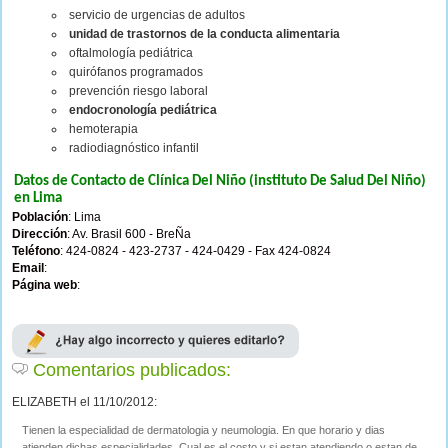
servicio de urgencias de adultos
unidad de trastornos de la conducta alimentaria
oftalmología pediátrica
quirófanos programados
prevención riesgo laboral
endocronología pediátrica
hemoterapia
radiodiagnóstico infantil
Datos de Contacto de Clínica Del Niño (instituto De Salud Del Niño)
en Lima
Población
: Lima
Dirección
: Av. Brasil 600 - BreÑa
Teléfono
: 424-0824 - 423-2737 - 424-0429 - Fax 424-0824
Email
:
Página web
:
Comentarios publicados:
ELIZABETH el 11/10/2012:
Tienen la especialidad de dermatologia y neumologia. En que horario y dias
atienden dichas especialidades. Cual es el costo y si estan atendiendo o estan de