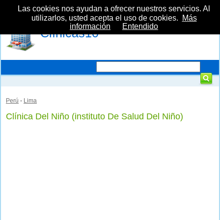
Las cookies nos ayudan a ofrecer nuestros servicios. Al
utilizarlos, usted acepta el uso de cookies.
Más
información
Entendido
Clínicas10
Perú
-
Lima
Clínica Del Niño (instituto De Salud Del Niño)