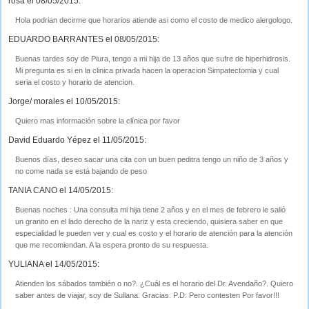
rosa el 08/05/2015:
Hola podrian decirme que horarios atiende asi como el costo de medico alergologo.
EDUARDO BARRANTES el 08/05/2015:
Buenas tardes soy de Piura, tengo a mi hija de 13 años que sufre de hiperhidrosis.
Mi pregunta es si en la clinica privada hacen la operacion Simpatectomia y cual
seria el costo y horario de atencion.
Jorge/ morales el 10/05/2015:
Quiero mas información sobre la clínica por favor
David Eduardo Yépez el 11/05/2015:
Buenos días, deseo sacar una cita con un buen peditra tengo un niño de 3 años y
no come nada se está bajando de peso
TANIA CANO el 14/05/2015:
Buenas noches : Una consulta mi hija tiene 2 años y en el mes de febrero le salió
un granito en el lado derecho de la nariz y esta creciendo, quisiera saber en que
especialidad le pueden ver y cual es costo y el horario de atención para la atención
que me recomiendan. A la espera pronto de su respuesta.
YULIANA el 14/05/2015:
Atienden los sábados también o no?. ¿Cuál es el horario del Dr. Avendaño?. Quiero
saber antes de viajar, soy de Sullana. Gracias. P.D: Pero contesten Por favor!!!