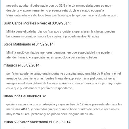
nesecito ayuda mi bebe nacio con pc 31.5 y le dx microcefalia pero es muy
despierta y aparentemente no presenta retardo ,le e sacado ecografia
transfontanelar y salio todo bien ,por favor que tengo que hacer.a donde acudir .
Juan Carlos Morales Rivero el 03/09/2014:
Mi hija tiene el paladar blando fisurado y quisiera operarla en la clinica, pueden
brindarme información sobre los costos y procedimientos. Gracias
Jorge Maldonado el 04/09/2014:
Mi niña nació con labios menores pegados, en que especialidad me pueden
atender, horario y especialistas en ginecóloga para niñas o bebes.
milagros el 05/09/2014:
por favor ayudeme tengo una importante consulta tengo una hija de 9 años y en el
area de los ojos tiene unas fuertes lineas de expresion, una piel como si fueran
arrugas en el area debajo de los ojos aparenta como si fuera una mujer mayor que
es lo que puedo hacer x por favor respondame
liliana lopez el 08/09/2014:
quisiera sacar cita con un alergista ya que mi hijo de 12 años presenta alergia a las
medicinas AINES y derivados ya que cuando hace cuadro de fiebre o ifeccion es
muy lenta su recuperacion y no puedo darle ninguna medicina
Milton A. Alvarez Valderrama el 13/09/2014: