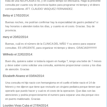
trata de una NEOPLASIA o no, y en cuanto tiempo se efectuaría. Hago la presente
consulta por cuanto soy de provincia-Iquitos para programar mi tiempo y el dinero
correspondiente. ATT. CLAUDIO VASQUEZ FERNANDEZ.
Betsy el 17/02/2014:
Buenas noches, me podrían confirmar hay la especialidad de gastro pediatra? si
hay horarios o atienden todos los días, y cuanto es el costo. Gracias. Soy de
provincia.
mery el 20/02/2014:
Buenas, cuál es el número de la CLINICA DEL NIÑO Y su anexo para separar
consultas. ES URGENTE, para organizar mi tiempo y dinero. GRACIAS!!!!!!!!!!!!
Wilfredo el 22/02/2014:
Buen día, quisiera saber si todavía siguen en huelga ?, tengo una bebe de 7 meses
y dese saber como solicitar una consulta, asimismo proporcionar costos y los días
de atención. Gracias
Elizabeth Alvarez el 03/04/2014:
Una consulta mi hijo nacio con hemangioma en el cuello el bebe nacio el 14 de
febrero y me dijeron que tiene que revisarlo un cirujano pediatra porque tienen que
operarlo que puedo hacer y cual es el costo de la operacion. Que dias son las
atenciones y podria proporcionarme el numero para separar una cita porque vivo
en puerto maldonado. Gracias
Lourdes Vivas Cuba el 27/04/2014: