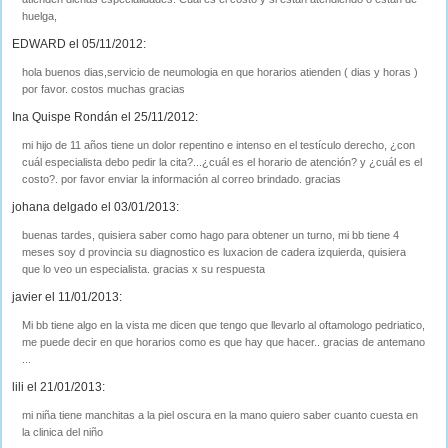
huelga,
EDWARD el 05/11/2012:
hola buenos dias,servicio de neumologia en que horarios atienden ( dias y horas )
por favor. costos muchas gracias
Ina Quispe Rondán el 25/11/2012:
mi hijo de 11 años tiene un dolor repentino e intenso en el testículo derecho, ¿con
cuál especialista debo pedir la cita?...¿cuál es el horario de atención? y ¿cuál es el
costo?. por favor enviar la información al correo brindado. gracias
johana delgado el 03/01/2013:
buenas tardes, quisiera saber como hago para obtener un turno, mi bb tiene 4
meses soy d provincia su diagnostico es luxacion de cadera izquierda, quisiera
que lo veo un especialista. gracias x su respuesta
javier el 11/01/2013:
Mi bb tiene algo en la vista me dicen que tengo que llevarlo al oftamologo pedriatico,
me puede decir en que horarios como es que hay que hacer.. gracias de antemano
...
lili el 21/01/2013:
mi niña tiene manchitas a la piel oscura en la mano quiero saber cuanto cuesta en
la clinica del niño