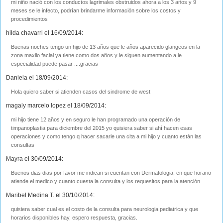
mi niño nació con los conductos lagrimales obstruidos ahora a los 3 años y 9
meses se le infecto, podrían brindarme información sobre los costos y
procedimientos
hilda chavarri el 16/09/2014:
Buenas noches tengo un hijo de 13 años que le años aparecido glangeos en la
zona maxilo facial ya tiene como dos años y le siguen aumentando a le
especialidad puede pasar ....gracias
Daniela el 18/09/2014:
Hola quiero saber si atienden casos del sindrome de west
magaly marcelo lopez el 18/09/2014:
mi hijo tiene 12 años y en seguro le han programado una operación de
timpanoplastia para diciembre del 2015 yo quisiera saber si ahí hacen esas
operaciones y como tengo q hacer sacarle una cita a mi hijo y cuanto están las
consultas
Mayra el 30/09/2014:
Buenos dias dias por favor me indican si cuentan con Dermatologia, en que horario
atiende el medico y cuanto cuesta la consulta y los requesitos para la atención.
Maribel Medina T. el 30/10/2014:
quisiera saber cual es el costo de la consulta para neurologia pediatrica y que
horarios disponibles hay, espero respuesta, gracias.