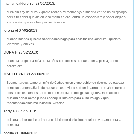
marilyn calderon el 28/01/2013:
buen dia soy de piura y quiero llevar a mi menor hijo a hacerlo ver de un alergologo,
necesito saber que dia en la semana se encuentra un especialista y poder viajar a
lima con tiempo muchas por su atencion
lorena el 07/02/2013:
buenas noches quisiera saber como hago para solicitar una consulta...quisiera
telefonos y anexos
DORA el 28/02/2013:
buen dia tengo una niña de 13 años con dolores de hueso en la pierna, como
solicito cita.
MADELEYNE el 27/03/2013:
Buenos tardes, tengo un niño de 9 años quien viene sufriendo dolores de cabeza
continuos acompañado de nauseas, esto viene sufriendo aprox. tres años pero en
etos unltimos tiempos sobre todo en epoca de colegio se agudiza mas el dolor,
quisiera saber como puedo conseguir una cita para el neurologo y que
recomendaciones me indicaria. Gracias
eddy el 08/04/2013:
quisiera saber cual es el horario del doctor daniel koc neurlogo y cuanto esta la
consulta
cecilia el 10/04/2013: