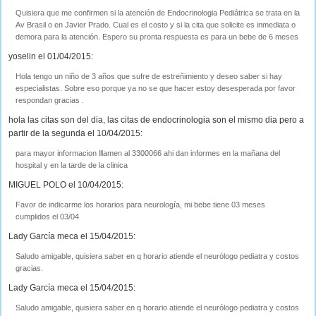
Quisiera que me confirmen si la atención de Endocrinologia Pediátrica se trata en la
Av Brasil o en Javier Prado. Cual es el costo y si la cita que solicite es inmediata o
demora para la atención. Espero su pronta respuesta es para un bebe de 6 meses
yoselin el 01/04/2015:
Hola tengo un niño de 3 años que sufre de estreñimiento y deseo saber si hay
especialistas. Sobre eso porque ya no se que hacer estoy desesperada por favor
respondan gracias .
hola las citas son del dia, las citas de endocrinologia son el mismo dia pero a
partir de la segunda el 10/04/2015:
para mayor informacion lllamen al 3300066 ahi dan informes en la mañana del
hospital y en la tarde de la clinica
MIGUEL POLO el 10/04/2015:
Favor de indicarme los horarios para neurología, mi bebe tiene 03 meses
cumplidos el 03/04
Lady García meca el 15/04/2015:
Saludo amigable, quisiera saber en q horario atiende el neurólogo pediatra y costos
gracias.
Lady García meca el 15/04/2015:
Saludo amigable, quisiera saber en q horario atiende el neurólogo pediatra y costos