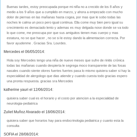
Buenas tardes, estoy preocupada porque mi niña no a crecido de los 8 años y
medio a los 9 años que a cumplido en marzo, y ahora a empezado con mucho
dolor de piernas en las mañanas hasta cogea, por mas que le sobo todas las
noches le calma un poco pero igual continua. Ella come muy bien pero igual su
crecimiento es demaciado lento y ademas es muy delgada nose donde se va todo
lo que come, me preocupa por que sus amiguitos tienen mas cuerpo y mas
estatura, no se que hacer , no se si le estoy dando la alimentacion correcta. Por
favor ayudenme . Gracias Sra. Lourdes.
Mercedes el 06/05/2014:
Hola soy Mercedes tengo una niña de nueve meses que sufre de rinitis crónica
todas las mañanas cuando despierta le segrega moco transparente de las fosas
nasales cuando siente olores fuertes fuertes pasa lo mismo quisiera saber si hay la
especialidad de alergologo que dias atiende y cuando cuesta todo gracias espero
una pronta respuesta. gracias sra Mercedes
katherine yauri el 12/06/2014:
quisiera saber cual es el horario y el costo por atencion a la especialidad de
neurologia-pediatrica
Zuliet Muñoz Alvarado el 18/06/2014:
quisiera saber que horarios hay para endocrinologia pediatrica y cuanto esta la
consulta
SOFIA el 28/08/2014: