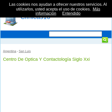
Las cookies nos ayudan a ofrecer nuestros servicios. Al
utilizarlos, usted acepta el uso de cookies.
Más
información
Entendido
Clínicas10
Argentina
-
San Luis
Centro De Optica Y Contactología Siglo Xxi