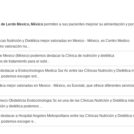
ca de Lerdo Mexico, México
permiten a sus pacientes mejorar su alimentación y por
cas Nutrición y Dietética mejor valoradas en Mexico - México, es Centro Medico
mo valoración nu...
e Mexico (México) podemos destacar la Clínica de nutrición y dietética
 de tratamiento para el sobr...
stacar a Endocrinologos Medica Sur Ac entre las Clínicas Nutrición y Dietética 
s podemos escoger ent...
tica mejor valoradas en Mexico - México, es Eurolab, que ofrece diferentes servici
neco Obstetricia Endocrinologia Sc es una de las Clínicas Nutrición y Dietética má
ión y dietética podemos ...
stacar a Hospital Angeles Metropolitano entre las Clínicas Nutrición y Dietética
s podemos escoger e...