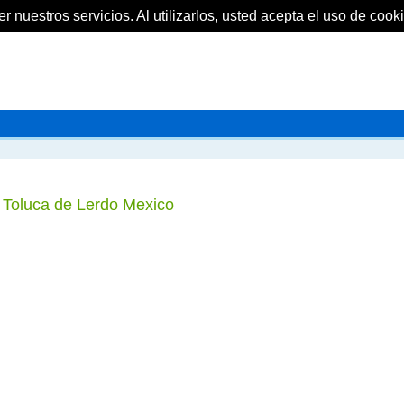
 nuestros servicios. Al utilizarlos, usted acepta el uso de cooki
en Toluca de Lerdo Mexico