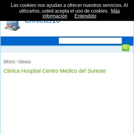
Las cookies nos ayudan a ofrecer nuestros servicios. Al
utilizarlos, usted acepta el uso de cookies.
Más
información
Entendido
Clínicas10
México
-
Oaxaca
Clinica Hospital Centro Medico del Sureste