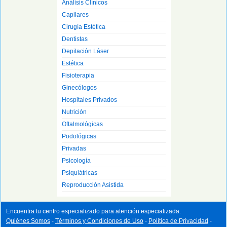
Análisis Clínicos
Capilares
Cirugía Estética
Dentistas
Depilación Láser
Estética
Fisioterapia
Ginecólogos
Hospitales Privados
Nutrición
Oftalmológicas
Podológicas
Privadas
Psicología
Psiquiátricas
Reproducción Asistida
Encuentra tu centro especializado para atención especializada.
Quiénes Somos
-
Términos y Condiciones de Uso
-
Política de Privacidad
-