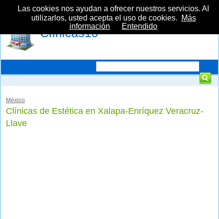
Las cookies nos ayudan a ofrecer nuestros servicios. Al
utilizarlos, usted acepta el uso de cookies.
Más
información
Entendido
Clínicas10
México
Clínicas de Estética en Xalapa-Enríquez Veracruz-
Llave