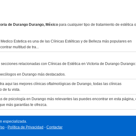
ctoria de Durango Durango, México
para cualquier tipo de tratamiento de estética 
Medico Estetica es una de las Clínicas Estéticas y de Belleza más populares en
ntrar multitud de tra...
s secciones relacionadas con Clínicas de Estética en Victoria de Durango Durango:
inecólogos en Durango más destacados.
ra aqui las mejores clínicas oftalmológicas de Durango, todas las clínicas
 de tu vista.
cas de psicología en Durango más relevantes las puedes encontrar en esta página,
que más garantías te ofrezca.
n especializada.
Uso
-
Política de Privacidad
-
Contactar