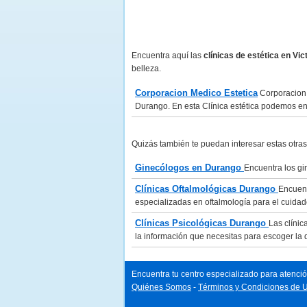
Encuentra aquí las
clínicas de estética en Vi
belleza.
Corporacion Medico Estetica
Corporacion 
Durango. En esta Clínica estética podemos enco
Quizás también te puedan interesar estas otra
Ginecólogos en Durango
Encuentra los g
Clínicas Oftalmológicas Durango
Encuent
especializadas en oftalmología para el cuidado
Clínicas Psicológicas Durango
Las clíni
la información que necesitas para escoger la 
Encuentra tu centro especializado para atenció
Quiénes Somos
-
Términos y Condiciones de 