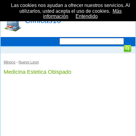
Las cookies nos ayudan a ofrecer nuestros servicios. Al
utilizarlos, usted acepta el uso de cookies.
Más
información
Entendido
Clínicas10
México
-
Nuevo Leon
Medicina Estetica Obispado