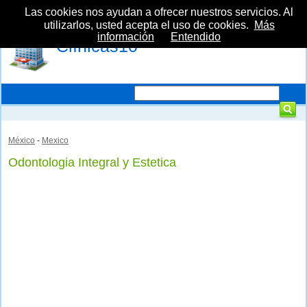
Las cookies nos ayudan a ofrecer nuestros servicios. Al
utilizarlos, usted acepta el uso de cookies.
Más
información
Entendido
Clínicas10
México
-
Mexico
Odontologia Integral y Estetica