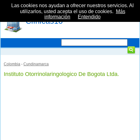
Las cookies nos ayudan a ofrecer nuestros servicios. Al
utilizarlos, usted acepta el uso de cookies.
Más
información
Entendido
Clínicas10
Colombia
-
Cundinamarca
Instituto Otorrinolaringologico De Bogota Ltda.