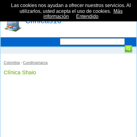
Las cookies nos ayudan a ofrecer nuestros servicios. Al
utilizarlos, usted acepta el uso de cookies.
Más
información
Entendido
Clínicas10
Colombia
-
Cundinamarca
Clínica Shaio