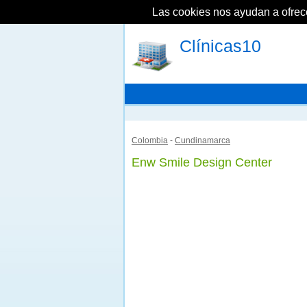
Las cookies nos ayudan a ofrecer
Clínicas10
Colombia
-
Cundinamarca
Enw Smile Design Center