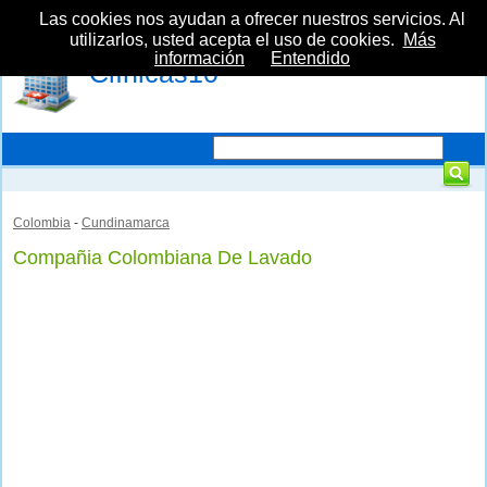
Las cookies nos ayudan a ofrecer nuestros servicios. Al
utilizarlos, usted acepta el uso de cookies.
Más
información
Entendido
Clínicas10
Colombia
-
Cundinamarca
Compañia Colombiana De Lavado