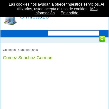
Las cookies nos ayudan a ofrecer nuestros servicios. Al
utilizarlos, usted acepta el uso de cookies.
Más
información
Entendido
Clínicas10
Colombia
-
Cundinamarca
Gomez Snachez German