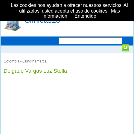
Las cookies nos ayudan a ofrecer nuestros servicios. Al
utilizarlos, usted acepta el uso de cookies.
Más
información
Entendido
Clínicas10
Colombia
-
Cundinamarca
Delgado Vargas Luz Stella