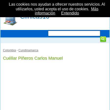
Las cookies nos ayudan a ofrecer nuestros servicios. Al
utilizarlos, usted acepta el uso de cookies.
Más
información
Entendido
Clínicas10
Colombia
-
Cundinamarca
Cuéllar Piñeros Carlos Manuel