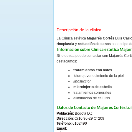
Descripción de la clinica:
La Clínica estética
Majarrés Cortés Luis Carl
rinoplastia
y
reducción de senos
a todo tipo d
Información sobre Clínica estética Majar
Si lo desea puede contactar con Majarrés Corté
destacamos:
tratamientos con botox
fotorrejuvenecimiento de la piel
liposucción
microinjerto de cabello
tratamientos corporales
eliminación de celulitis
Datos de Contacto de Majarrés Cortés Lu
Población
: Bogotá D.c
Dirección
: Cr10 96-29 Of 209
Teléfono
: 6102490
Email
: