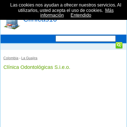
Las cookies nos ayudan a ofrecer nuestros servicios. Al
utilizarlos, usted acepta el uso de cookies.
Más
información
Entendido
Clínicas10
Colombia
-
La Guajira
Clínica Odontológicas S.i.e.o.