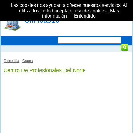
Las cookies nos ayudan a ofrecer nuestros servicios. Al
utilizarlos, usted acepta el uso de cookies.
Más
información
Entendido
Clínicas10
Colombia
-
Cauca
Centro De Profesionales Del Norte