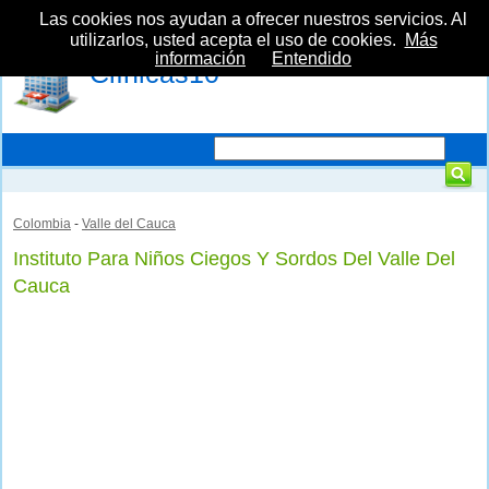
Las cookies nos ayudan a ofrecer nuestros servicios. Al
utilizarlos, usted acepta el uso de cookies.
Más
información
Entendido
Clínicas10
Colombia
-
Valle del Cauca
Instituto Para Niños Ciegos Y Sordos Del Valle Del
Cauca