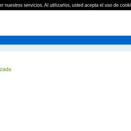
 nuestros servicios. Al utilizarlos, usted acepta el uso de cooki
izada