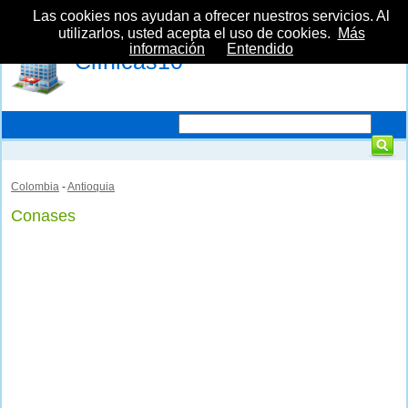
Las cookies nos ayudan a ofrecer nuestros servicios. Al
utilizarlos, usted acepta el uso de cookies.
Más
información
Entendido
Clínicas10
Colombia
-
Antioquia
Conases