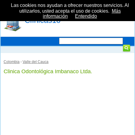
Las cookies nos ayudan a ofrecer nuestros servicios. Al
utilizarlos, usted acepta el uso de cookies.
Más
información
Entendido
Clínicas10
Colombia
-
Valle del Cauca
Clinica Odontológica Imbanaco Ltda.