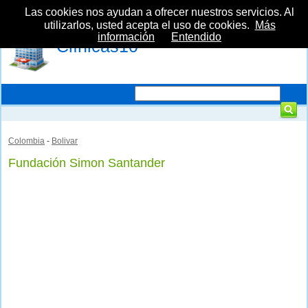
Las cookies nos ayudan a ofrecer nuestros servicios. Al
utilizarlos, usted acepta el uso de cookies.
Más
información
Entendido
Clínicas10
Colombia
-
Bolivar
Fundación Simon Santander