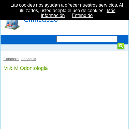
Las cookies nos ayudan a ofrecer nuestros servicios. Al
utilizarlos, usted acepta el uso de cookies.
Más
información
Entendido
Clínicas10
Colombia
-
Antioquia
M & M Odontologia