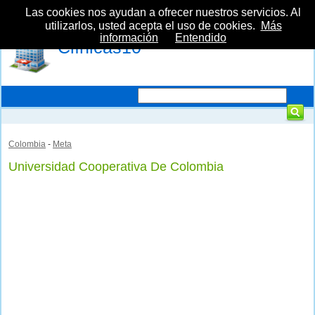
Las cookies nos ayudan a ofrecer nuestros servicios. Al
utilizarlos, usted acepta el uso de cookies.
Más
información
Entendido
Clínicas10
Colombia
-
Meta
Universidad Cooperativa De Colombia