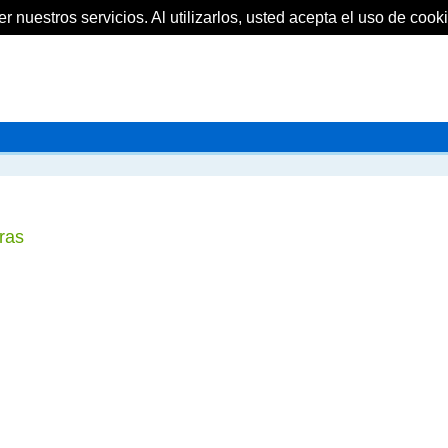
 nuestros servicios. Al utilizarlos, usted acepta el uso de cooki
ras