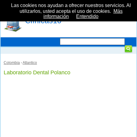
Las cookies nos ayudan a ofrecer nuestros servicios. Al
utilizarlos, usted acepta el uso de cookies.
Más
información
Entendido
Clínicas10
Colombia
-
Atlantico
Laboratorio Dental Polanco