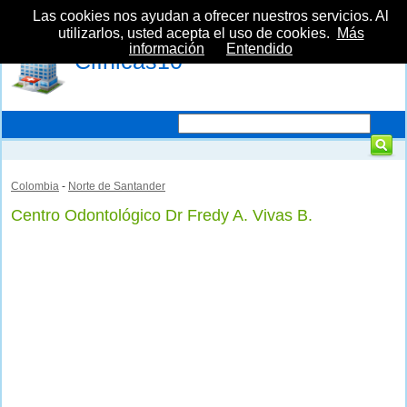
Las cookies nos ayudan a ofrecer nuestros servicios. Al
utilizarlos, usted acepta el uso de cookies.
Más
información
Entendido
Clínicas10
Colombia
-
Norte de Santander
Centro Odontológico Dr Fredy A. Vivas B.