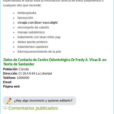
especialistas le darán toda la información acerca de estos tratamientos o
cualquier otro que necesite:
blefaroplastia
liposucción
cirugía con láser vasculight
microinjerto de cabello
masaje subdérmico
tratamiento con láser erbio yag
dietas aporte proteico
tratamientos capilares
fotorrejuvenecimiento de la piel
Datos de Contacto de Centro Odontológico Dr Fredy A. Vivas B. en
Norte de Santander
Población
: Cúcuta
Dirección
: Cl 18 A 9-64 La Libertad
Teléfono
: 1000000
Email
:
Página web
:
Comentarios publicados: