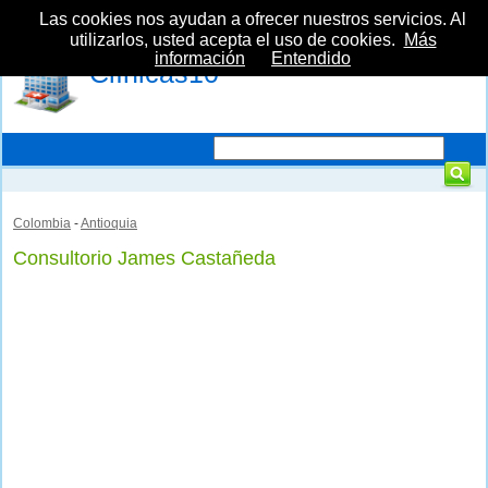
Las cookies nos ayudan a ofrecer nuestros servicios. Al
utilizarlos, usted acepta el uso de cookies.
Más
información
Entendido
Clínicas10
Colombia
-
Antioquia
Consultorio James Castañeda