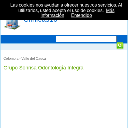
Las cookies nos ayudan a ofrecer nuestros servicios. Al
utilizarlos, usted acepta el uso de cookies.
Más
información
Entendido
Clínicas10
Colombia
-
Valle del Cauca
Grupo Sonrisa Odontología Integral