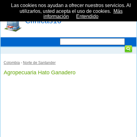
Las cookies nos ayudan a ofrecer nuestros servicios. Al
utilizarlos, usted acepta el uso de cookies.
Más
información
Entendido
Clínicas10
Colombia
-
Norte de Santander
Agropecuaria Hato Ganadero