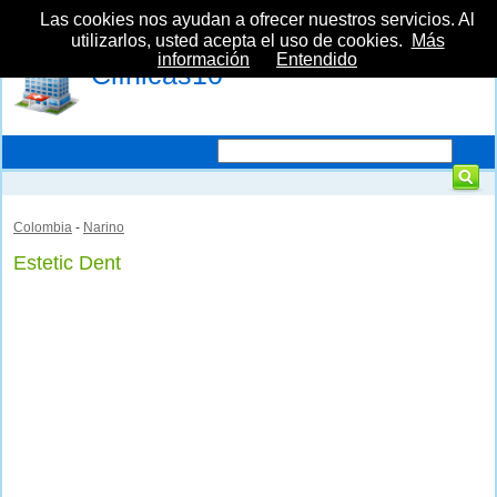
Las cookies nos ayudan a ofrecer nuestros servicios. Al
utilizarlos, usted acepta el uso de cookies.
Más
información
Entendido
Clínicas10
Colombia
-
Narino
Estetic Dent