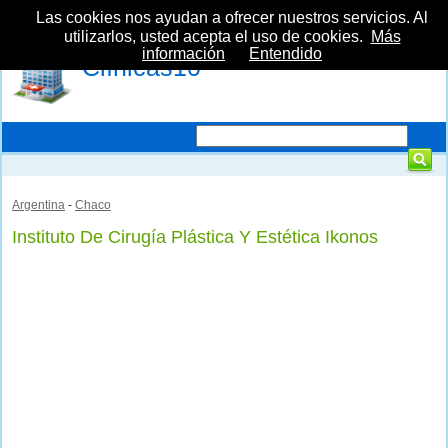
Las cookies nos ayudan a ofrecer nuestros servicios. Al
utilizarlos, usted acepta el uso de cookies.
Más
información
Entendido
Clínicas10
Argentina
-
Chaco
Instituto De Cirugía Plástica Y Estética Ikonos