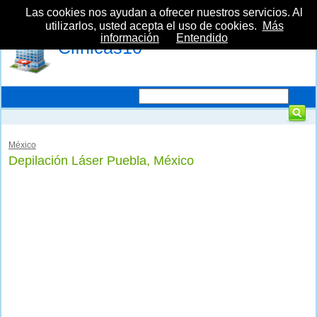
Las cookies nos ayudan a ofrecer nuestros servicios. Al
utilizarlos, usted acepta el uso de cookies.
Más
información
Entendido
Clínicas10
México
Depilación Láser Puebla, México