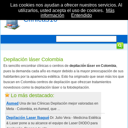
Las cookies nos ayudan a ofrecer nuestros servicios. Al
utilizarlos, usted acepta el uso de cookies.
Más
información
Entendido
Clínicas10
Depilación láser Colombia
Es sencillo encontrar clínicas o centros de
depilación láser en Colombia
,
pues la demanda cada año es mayor debido a la mayor preocupación de sus
habitantes por la apariencia estética. Esto ha originado que sean más los que
buscan en Colombia centros de depilación que ofrezcan tratamientos
novedosos como la depilación láser o la fotodepilación.
Lo más destacado:
Asmed
Una de las Clínicas Depilación mejor valoradas en
Meta - Colombia, es Asmed, que ...
Depilación Laser Ibagué
Dr. Julio Vera - Medicina Estética
& Laser pone a su alcance el equipo de Laser DIODO para