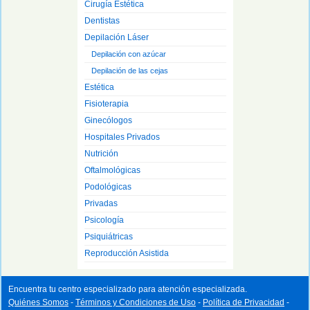
Cirugía Estética
Dentistas
Depilación Láser
Depilación con azúcar
Depilación de las cejas
Estética
Fisioterapia
Ginecólogos
Hospitales Privados
Nutrición
Oftalmológicas
Podológicas
Privadas
Psicología
Psiquiátricas
Reproducción Asistida
Encuentra tu centro especializado para atención especializada.
Quiénes Somos
-
Términos y Condiciones de Uso
-
Política de Privacidad
-