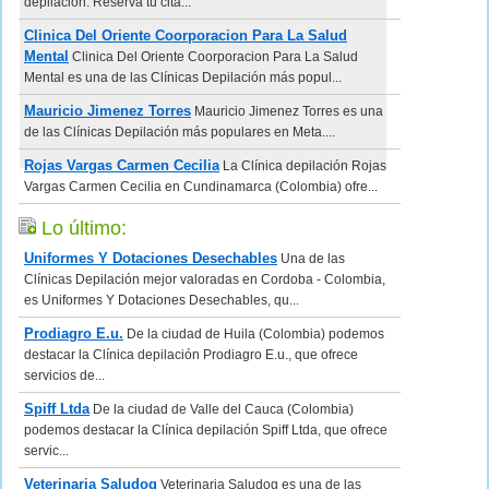
depilación. Reserva tu cita...
Clinica Del Oriente Coorporacion Para La Salud
Mental
Clinica Del Oriente Coorporacion Para La Salud
Mental es una de las Clínicas Depilación más popul...
Mauricio Jimenez Torres
Mauricio Jimenez Torres es una
de las Clínicas Depilación más populares en Meta....
Rojas Vargas Carmen Cecilia
La Clínica depilación Rojas
Vargas Carmen Cecilia en Cundinamarca (Colombia) ofre...
Lo último:
Uniformes Y Dotaciones Desechables
Una de las
Clínicas Depilación mejor valoradas en Cordoba - Colombia,
es Uniformes Y Dotaciones Desechables, qu...
Prodiagro E.u.
De la ciudad de Huila (Colombia) podemos
destacar la Clínica depilación Prodiagro E.u., que ofrece
servicios de...
Spiff Ltda
De la ciudad de Valle del Cauca (Colombia)
podemos destacar la Clínica depilación Spiff Ltda, que ofrece
servic...
Veterinaria Saludog
Veterinaria Saludog es una de las