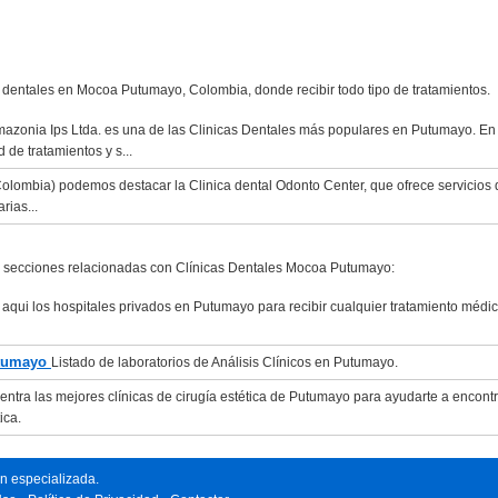
as dentales en Mocoa Putumayo, Colombia, donde recibir todo tipo de tratamientos.
azonia Ips Ltda. es una de las Clinicas Dentales más populares en Putumayo. En
 de tratamientos y s...
lombia) podemos destacar la Clinica dental Odonto Center, que ofrece servicios 
rias...
as secciones relacionadas con Clínicas Dentales Mocoa Putumayo:
aqui los hospitales privados en Putumayo para recibir cualquier tratamiento médi
utumayo
Listado de laboratorios de Análisis Clínicos en Putumayo.
ntra las mejores clínicas de cirugía estética de Putumayo para ayudarte a encontr
ica.
n especializada.