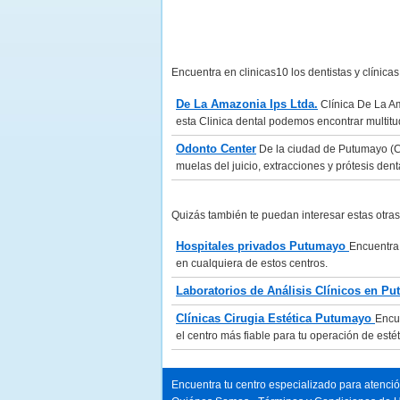
Encuentra en clinicas10 los dentistas y clínic
De La Amazonia Ips Ltda.
Clínica De La Am
esta Clinica dental podemos encontrar multitud
Odonto Center
De la ciudad de Putumayo (Co
muelas del juicio, extracciones y prótesis denta
Quizás también te puedan interesar estas otr
Hospitales privados Putumayo
Encuentra 
en cualquiera de estos centros.
Laboratorios de Análisis Clínicos en P
Clínicas Cirugia Estética Putumayo
Encue
el centro más fiable para tu operación de estét
Encuentra tu centro especializado para atenció