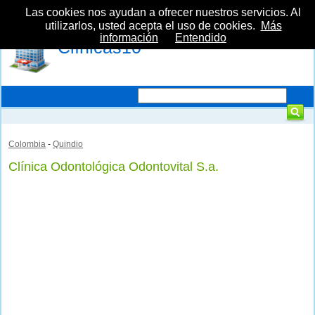
Las cookies nos ayudan a ofrecer nuestros servicios. Al
utilizarlos, usted acepta el uso de cookies.
Más
información
Entendido
Clínicas10
Colombia
-
Quindio
Clínica Odontológica Odontovital S.a.