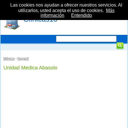
Las cookies nos ayudan a ofrecer nuestros servicios. Al
utilizarlos, usted acepta el uso de cookies.
Más
información
Entendido
Clínicas10
México
-
Nayarit
Unidad Medica Abasolo